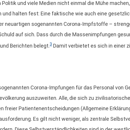
ich Politik und viele Medien nicht einmal die Mühe mach
und halten fest: Eine faktische wie auch eine gesetzlic
der neuartigen sogenannten Corona-Impfstoffe – stren
dt Schuld auf sich. Dass durch die Massenimpfungen ges
3
 und Berichten belegt.
Damit verbietet es sich in einer z
n sogenannten Corona-Impfungen für das Personal von G
evölkerung auszuweiten. Alle, die sich zu zivilisatoris
n freier Patientenentscheidungen (Allgemeine Erklärun
usforderung. Es gilt nicht weniger, als zentrale Selbst
ordern. Diese Selbstverständlichkeiten sind in der west