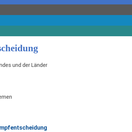
tscheidung
undes und der Länder
remen
 Impfentscheidung